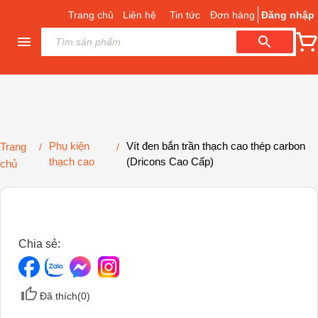
Trang chủ
Liên hệ
Tin tức
Đơn hàng
Đăng nhập
Phụ kiện
Vít đen bắn trần thạch cao thép carbon
Trang
/
/
thạch cao
(Dricons Cao Cấp)
chủ
Chia sẻ:
Đã thích(
0
)