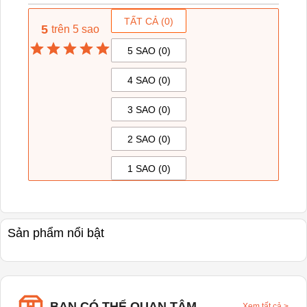
TẤT CẢ (
0
)
5
trên 5 sao
5 SAO (
0
)
4 SAO (
0
)
3 SAO (
0
)
2 SAO (
0
)
1 SAO (
0
)
Sản phẩm nổi bật
BẠN CÓ THỂ QUAN TÂM
Xem tất cả
>