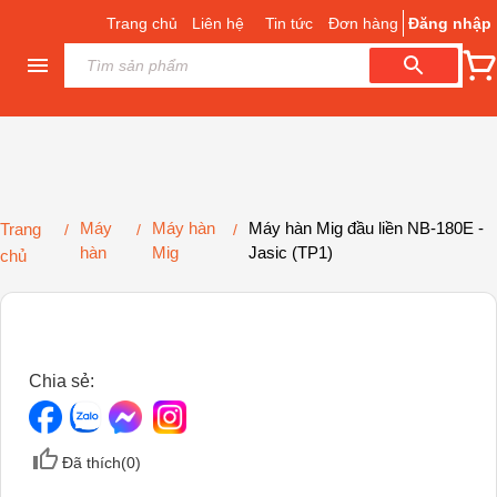
Trang chủ
Liên hệ
Tin tức
Đơn hàng
Đăng nhập
Máy
Máy hàn
Máy hàn Mig đầu liền NB-180E -
Trang
/
/
/
hàn
Mig
Jasic (TP1)
chủ
Chia sẻ:
Đã thích(
0
)