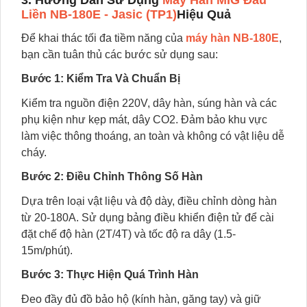
3. Hướng Dẫn Sử Dụng
Máy Hàn MIG Đầu
Liền NB-180E - Jasic (TP1)
Hiệu Quả
Để khai thác tối đa tiềm năng của
máy hàn NB-180E
,
bạn cần tuân thủ các bước sử dụng sau:
Bước 1: Kiểm Tra Và Chuẩn Bị
Kiểm tra nguồn điện 220V, dây hàn, súng hàn và các
phụ kiện như kẹp mát, dây CO2. Đảm bảo khu vực
làm việc thông thoáng, an toàn và không có vật liệu dễ
cháy.
Bước 2: Điều Chỉnh Thông Số Hàn
Dựa trên loại vật liệu và độ dày, điều chỉnh dòng hàn
từ 20-180A. Sử dụng bảng điều khiển điện tử để cài
đặt chế độ hàn (2T/4T) và tốc độ ra dây (1.5-
15m/phút).
Bước 3: Thực Hiện Quá Trình Hàn
Đeo đầy đủ đồ bảo hộ (kính hàn, găng tay) và giữ