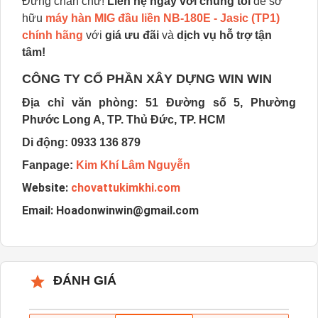
Đừng chần chừ!
Liên hệ ngay với chúng tôi
để sở
hữu
máy hàn MIG đầu liền NB-180E - Jasic (TP1)
chính hãng
với
giá ưu đãi
và
dịch vụ hỗ trợ tận
tâm!
CÔNG TY CỔ PHẦN XÂY DỰNG WIN WIN
Địa chỉ văn phòng: 51 Đường số 5, Phường
Phước Long A, TP. Thủ Đức, TP. HCM
Di động:
0933 136 879
Fanpage:
Kim Khí Lâm Nguyễn
Website:
chovattukimkhi.com
Email:
Hoadonwinwin@gmail.com
ĐÁNH GIÁ