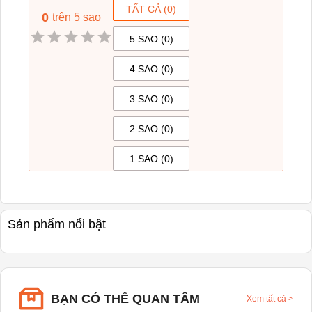
TẤT CẢ (
0
)
0
trên 5 sao
5 SAO (
0
)
4 SAO (
0
)
3 SAO (
0
)
2 SAO (
0
)
1 SAO (
0
)
Sản phẩm nổi bật
BẠN CÓ THỂ QUAN TÂM
Xem tất cả
>