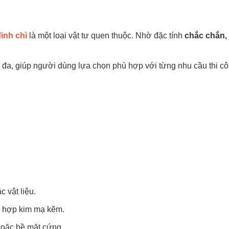
inh chì
là một loại vật tư quen thuộc. Nhờ đặc tính
chắc chắn,
i đa, giúp người dùng lựa chọn phù hợp với từng nhu cầu thi cô
 vật liệu.
c hợp kim mạ kẽm.
hoặc bề mặt cứng.