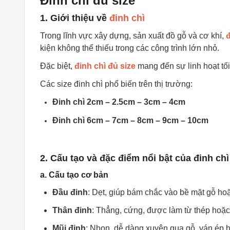
Đinh chì đủ size
1. Giới thiệu về
đinh chì
Trong lĩnh vực xây dựng, sản xuất đồ gỗ và cơ khí,
đ
kiện không thể thiếu trong các công trình lớn nhỏ.
Đặc biệt,
đinh chì đủ size
mang đến sự linh hoạt tố
Các size đinh chì phổ biến trên thị trường:
Đinh chì 2cm – 2.5cm – 3cm – 4cm
Đinh chì 6cm – 7cm – 8cm – 9cm – 10cm
2. Cấu tạo và đặc điểm nổi bật của đinh chì
a. Cấu tạo cơ bản
Đầu đinh
: Dẹt, giúp bám chắc vào bề mặt gỗ hoặc
Thân đinh
: Thẳng, cứng, được làm từ thép hoặ
Mũi đinh
: Nhọn, dễ dàng xuyên qua gỗ, ván ép 