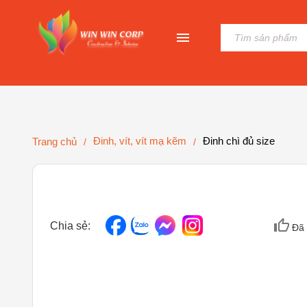
Đinh, vít, vít mạ kẽm
Đinh chì đủ size
Trang chủ
/
/
Chia sẻ:
Đã 