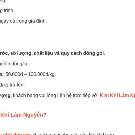
 trình.
gay cả trong gia đình.
ước, số lượng, chất liệu và quy cách đóng gói
.
 nghìn đồng/kg.
 từ 50.000đ – 100.000đ/kg.
đ/kg trở lên.
lượng
, khách hàng vui lòng liên hệ trực tiếp với
Kim Khí Lâm N
 Khí Lâm Nguyễn?
ze nhỏ đến lớn
, đáp ứng mọi nhu cầu của khách hàng.