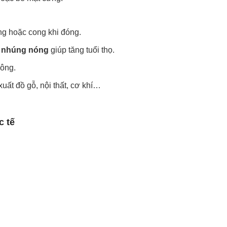
ung hoặc cong khi đóng.
 nhúng nóng
giúp tăng tuổi thọ.
công.
xuất đồ gỗ, nội thất, cơ khí…
c tế