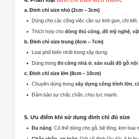
4. Phân loại
đinh chì theo kích thước
a. Đinh chì size nhỏ (2cm – 3cm)
Dùng cho các công việc cần sự tinh gọn, chi tiết.
Thích hợp cho
đóng thủ công, đồ mỹ nghệ, vậ
b. Đinh chì size trung (4cm – 7cm)
Loại phổ biến nhất trong xây dựng.
Dùng trong
thi công nhà ở, sản xuất đồ gỗ nội 
c. Đinh chì size lớn (8cm – 10cm)
Chuyên dùng trong
xây dựng công trình lớn, c
Đảm bảo sự chắc chắn, chịu lực mạnh.
5. Ưu điểm khi sử dụng đinh chì đủ size
Đa năng
: Có thể dùng cho gỗ, bê tông, kim loại
Chắc chắn, an toàn
: Giữ cố định lâu dài, ít bị b