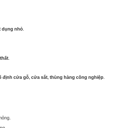
t dụng nhỏ
.
thất
.
ố định cửa gỗ, cửa sắt, thùng hàng công nghiệp
.
 mỏng.
ung.