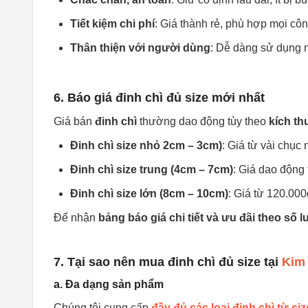
Tiết kiệm chi phí
: Giá thành rẻ, phù hợp mọi công
Thân thiện với người dùng
: Dễ dàng sử dụng n
6. Báo giá đinh chì đủ size mới nhất
Giá bán
đinh chì
thường dao động tùy theo
kích th
Đinh chì size nhỏ 2cm – 3cm)
: Giá từ vài chục
Đinh chì size trung (4cm – 7cm)
: Giá dao động
Đinh chì size lớn (8cm – 10cm)
: Giá từ 120.000
Để nhận
bảng báo giá chi tiết và ưu đãi theo số 
7. Tại sao nên mua đinh chì đủ size tại
Kim
a. Đa dạng sản phẩm
Chúng tôi cung cấp
đầy đủ các loại đinh chì từ si