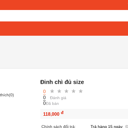
Đinh chì đủ size
0
thích(
0
)
0
Đánh giá
0
Đã bán
đ
118,000
Chính sách đổi trả:
Trả hàng 15 ngày
Đ