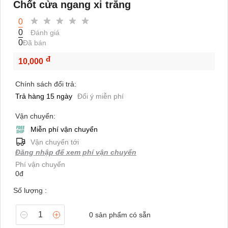
Chốt cửa ngang xi trắng
0
0
Đánh giá
0
Đã bán
đ
10,000
Chính sách đổi trả:
Trả hàng 15 ngày
Đổi ý miễn phí
Vận chuyển:
Miễn phí vận chuyển
Vận chuyển tới
Đăng nhập để xem phí vận chuyển
Phí vận chuyển
0đ
Số lượng :
0
sản phẩm có sẵn