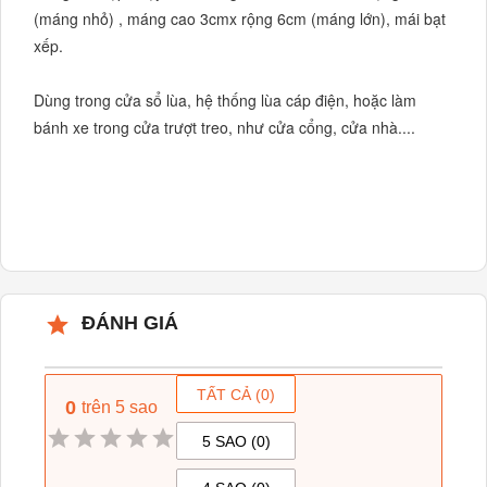
(máng nhỏ) , máng cao 3cmx rộng 6cm (máng lớn), mái bạt 
xếp.

Dùng trong cửa sổ lùa, hệ thống lùa cáp điện, hoặc làm 
bánh xe trong cửa trượt treo, như cửa cổng, cửa nhà....

ĐÁNH GIÁ
TẤT CẢ (
0
)
0
trên 5 sao
5 SAO (
0
)