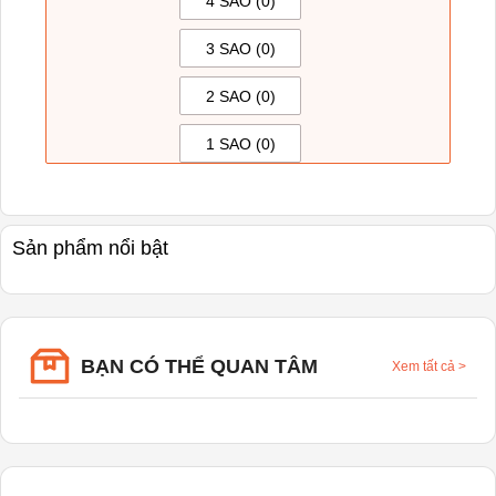
4 SAO (
0
)
3 SAO (
0
)
2 SAO (
0
)
1 SAO (
0
)
Sản phẩm nổi bật
BẠN CÓ THỂ QUAN TÂM
Xem tất cả
>