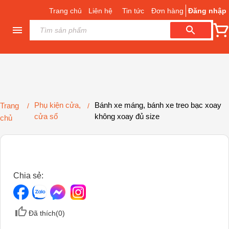
Trang chủ
Liên hệ
Tin tức
Đơn hàng
Đăng nhập
Phụ kiện cửa,
Bánh xe máng, bánh xe treo bạc xoay
Trang
/
/
cửa sổ
không xoay đủ size
chủ
Chia sẻ:
Đã thích(
0
)