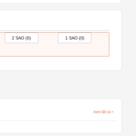
2 SAO (
0
)
1 SAO (
0
)
Xem tất cả
>