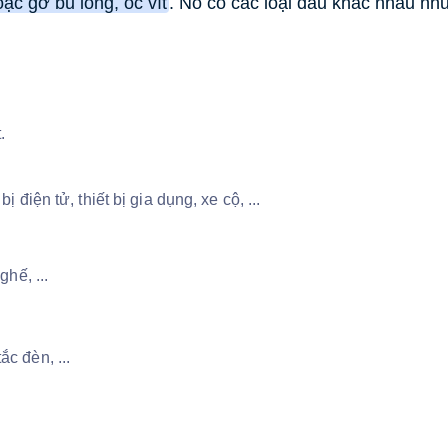
oặc gỡ bu lông, ốc vít
.
Nó có các loại đầu khác nhau như 
.
 điện tử, thiết bị gia dụng, xe cộ, ...
ghế, ...
c đèn, ...