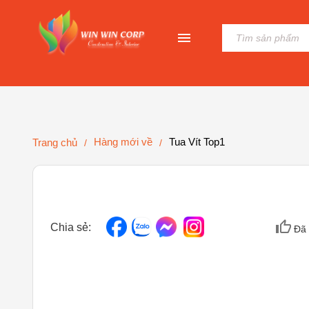
Hàng mới về
Tua Vít Top1
Trang chủ
/
/
Chia sẻ:
Đã 