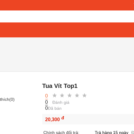
Tua Vít Top1
0
thích(
0
)
0
Đánh giá
0
Đã bán
đ
20,300
Chính sách đổi trả:
Trả hàng 15 ngày
Đ