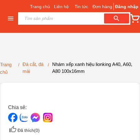
Trang chủ
Liên hệ
Tin tức
Đơn hàng
Đăng nhập
Đá cắt, đá
Nhám xếp xanh hiệu lionking A40, A60,
Trang
/
/
mài
A80 100x16mm
chủ
Chia sẻ:
Đã thích(
0
)