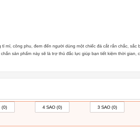
ng tỉ mỉ, công phu, đem đến người dùng một chiếc đá cắt rắn chắc, sắc 
ắn sản phẩm này sẽ là trợ thủ đắc lực giúp bạn tiết kiệm thời gian, c
 (
0
)
4 SAO (
0
)
3 SAO (
0
)