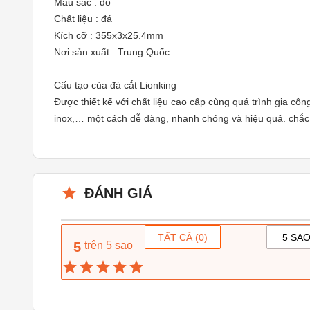
Màu sắc : đỏ
Chất liệu : đá
Kích cỡ : 355x3x25.4mm
Nơi sản xuất : Trung Quốc
Cấu tạo của đá cắt Lionking
Được thiết kế với chất liệu cao cấp cùng quá trình gia cô
inox,… một cách dễ dàng, nhanh chóng và hiệu quả. chắc ch
ĐÁNH GIÁ
TẤT CẢ (
0
)
5 SAO
5
trên 5 sao