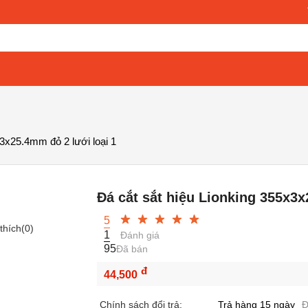
x3x25.4mm đỏ 2 lưới loại 1
Đá cắt sắt hiệu Lionking 355x3x
5
thích(
0
)
1
Đánh giá
95
Đã bán
đ
44,500
Chính sách đổi trả:
Trả hàng 15 ngày
Đ