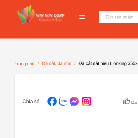
Đá cắt, đá mài
Đá cắt sắt hiệu Lionking 355
Trang chủ
/
/
Chia sẻ:
Đã 