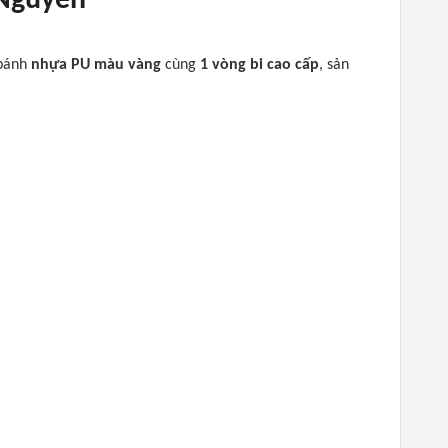
 Nguyễn
 bánh
nhựa PU màu vàng
cùng
1 vòng bi cao cấp
, sản