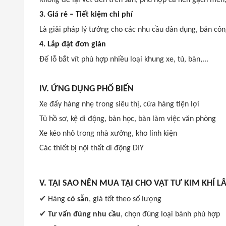
Không để lại vết đen trên sàn, phù hợp cả nền gạch men,
3. Giá rẻ – Tiết kiệm chi phí
Là giải pháp lý tưởng cho các nhu cầu dân dụng, bán côn
4. Lắp đặt đơn giản
Đế lỗ bắt vít phù hợp nhiều loại khung xe, tủ, bàn,...
IV. ỨNG DỤNG PHỔ BIẾN
Xe đẩy hàng nhẹ trong siêu thị, cửa hàng tiện lợi
Tủ hồ sơ, kệ di động, bàn học, bàn làm việc văn phòng
Xe kéo nhỏ trong nhà xưởng, kho linh kiện
Các thiết bị nội thất di động DIY
V. TẠI SAO NÊN MUA TẠI CHO VẬT TƯ KIM KHÍ 
✔
Hàng
có sẵn
, giá tốt theo số lượng
✔
Tư vấn đúng nhu cầu
, chọn đúng loại bánh phù hợp