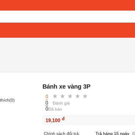
Bánh xe vàng 3P
0
thích(
0
)
0
Đánh giá
0
Đã bán
đ
19,100
Chính sách đổi trả:
Trả hàng 15 ngày
Đ