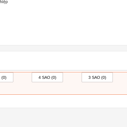
hiệp
 (
0
)
4 SAO (
0
)
3 SAO (
0
)