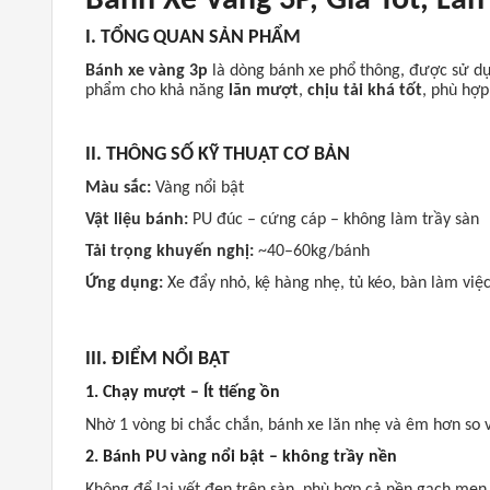
Bánh Xe Vàng 3P, Giá Tốt, Lă
I. TỔNG QUAN SẢN PHẨM
Bánh xe vàng 3p
là dòng bánh xe phổ thông, được sử dụ
phẩm cho khả năng
lăn mượt
,
chịu tải khá tốt
, phù hợp
II. THÔNG SỐ KỸ THUẬT CƠ BẢN
Màu sắc:
Vàng nổi bật
Vật liệu bánh:
PU đúc – cứng cáp – không làm trầy sàn
Tải trọng khuyến nghị:
~40–60kg/bánh
Ứng dụng:
Xe đẩy nhỏ, kệ hàng nhẹ, tủ kéo, bàn làm việ
III. ĐIỂM NỔI BẬT
1. Chạy mượt – Ít tiếng ồn
Nhờ 1 vòng bi chắc chắn, bánh xe lăn nhẹ và êm hơn so v
2. Bánh PU vàng nổi bật – không trầy nền