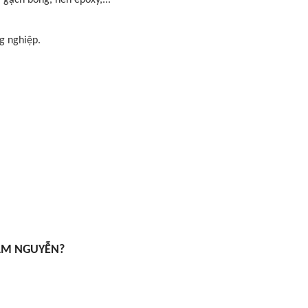
 gạch bóng, nền epoxy,...
g nghiệp.
LÂM NGUYỄN?