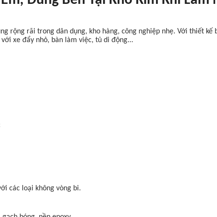
n Êm, Dùng Bền Tại Kho Kim Khí Lâm
ng rộng rãi trong dân dụng, kho hàng, công nghiệp nhẹ. Với thiết kế
 với xe đẩy nhỏ, bàn làm việc, tủ di động...
c
ới các loại không vòng bi.